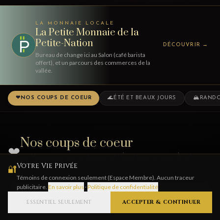
LA MONNAIE LOCALE
La Petite Monnaie de la
Petite-Nation
DÉCOUVRIR
→
Bureau de change ici au Salon (café barista
offert), et un parcours des commerces de la
vallée.
❤
NOS COUPS DE COEUR
🌊
ÉTÉ ET BEAUX JOURS
🏔
RANDO
Nos coups de coeur
❤
LE MEILLEUR DE CHAQUE CATÉGORIE, CHOISI À LA
Votre Vie Privée
MAIN.
🔐
Témoins de connexion seulement (Espace Membre). Aucun traceur
publicitaire.
En savoir plus
·
Politique de confidentialité
★
COUP DE CŒUR
ESSENTIEL SEULEMENT
ACCEPTER & CONTINUER